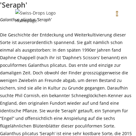
'Seraph'
Zum
Inhalt
0
Galanthus plicatus ‘Seraph’
Die Geschichte der Entdeckung und Weiterkultivierung dieser
Sorte ist ausserordentlich spannend. Sie galt nämlich schon
einmal als ausgestorben: In den späten 1990er Jahren fand
Daphne Chappell (nach ihr ist ‘Daphne’s Scissors’ benannt) ein
poculiformes Galanthus plicatus. Das erste und einzige zur
damaligen Zeit. Doch obwohl der Finder grosszügigerweise die
wenigen Zwiebeln an Freunde abgab, um deren Bestand zu
sichern, sind sie alle in Kultur zu Grunde gegangen. Daraufhin
suchte Phil Cornish, ein bekannter Schneeglöckchen-Kenner aus
England, den originalen Fundort wieder auf und fand eine
identische Pflanze. Sie wurde ‘Seraph’ getauft, ein Synonym für
“Engel” und offensichtlich eine Anspielung auf die sechs
flügelähnlichen Blütenblätter dieser poculiformen Sorte.
Galanthus plicatus ‘Seraph’ ist eine sehr kostbare Sorte, die 2015