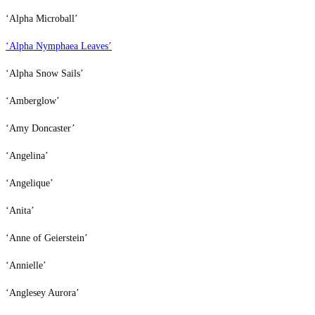
‘Alpha Microball’
‘Alpha Nymphaea Leaves’
‘Alpha Snow Sails’
‘Amberglow’
‘Amy Doncaster’
‘Angelina’
‘Angelique’
‘Anita’
‘Anne of Geierstein’
‘Annielle’
‘Anglesey Aurora’