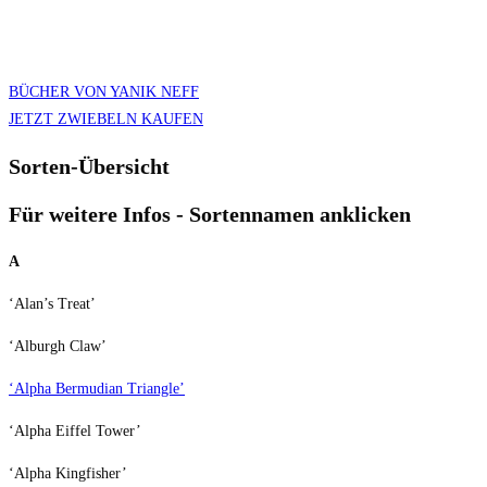
der Vielfalt dieser erstaunlichen Zwiebelpflanzen verzaubern.
Verkaufsende ist der Montag, 29.06.2026. Danach öffnet de
BÜCHER VON YANIK NEFF
JETZT ZWIEBELN KAUFEN
Sorten-Übersicht
Für weitere Infos - Sortennamen anklicken
A
‘Alan’s Treat’
‘Alburgh Claw’
‘Alpha Bermudian Triangle’
‘Alpha Eiffel Tower’
‘Alpha Kingfisher’