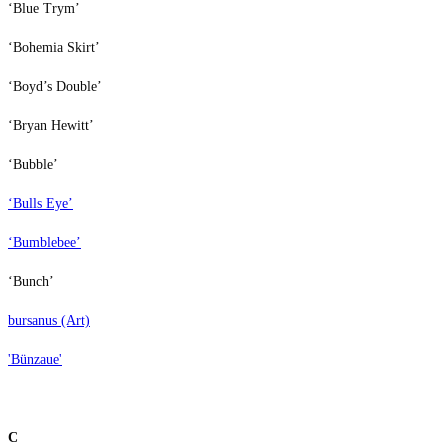
‘Blue Trym’
‘Bohemia Skirt’
‘Boyd’s Double’
‘Bryan Hewitt’
‘Bubble’
‘Bulls Eye’
‘Bumblebee’
‘Bunch’
bursanus (Art)
'Bünzaue'
C