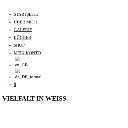
STARTSEITE
ÜBER MICH
GALERIE
BÜCHER
SHOP
MEIN KONTO
0
VIELFALT IN WEISS
Jeder kennt sie. Sie sind die Vorboten des Frühlings und der
noch bevor die letzten Schneereste geschmolzen sind, ist wie