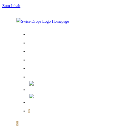
Zum Inhalt
STARTSEITE
ÜBER MICH
GALERIE
BÜCHER
SHOP
MEIN KONTO
0
0