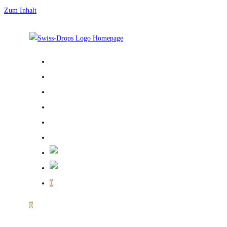
Zum Inhalt
STARTSEITE
ÜBER MICH
GALERIE
BÜCHER
SHOP
MEIN KONTO
0
0