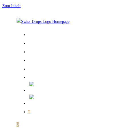
Zum Inhalt
STARTSEITE
ÜBER MICH
GALERIE
BÜCHER
SHOP
MEIN KONTO
0
0